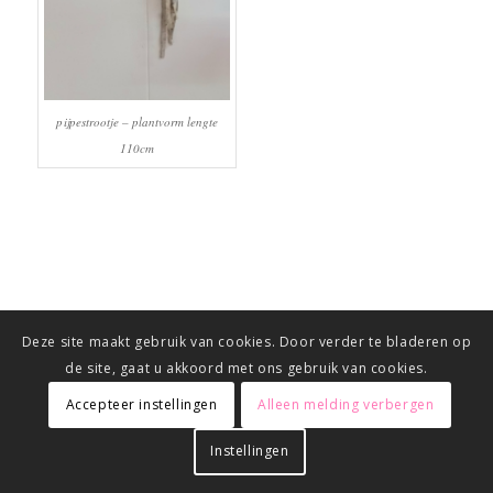
pijpestrootje – plantvorm lengte
110cm
Deze site maakt gebruik van cookies. Door verder te bladeren op
de site, gaat u akkoord met ons gebruik van cookies.
Accepteer instellingen
Alleen melding verbergen
Instellingen