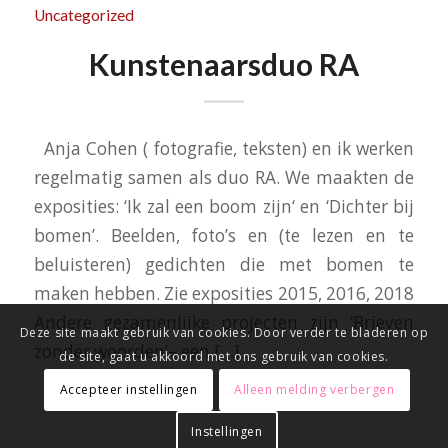
Uncategorized
Kunstenaarsduo RA
Anja Cohen ( fotografie, teksten) en ik werken
regelmatig samen als duo RA. We maakten de
exposities: ‘Ik zal een boom zijn‘ en ‘Dichter bij
bomen’. Beelden, foto’s en (te lezen en te
beluisteren) gedichten die met bomen te
maken hebben. Zie exposities 2015, 2016, 2018
Andere gezamenlijke projecten zijn ‘Brieven
Deze site maakt gebruik van cookies. Door verder te bladeren op
zonder woorden’– een […]
de site, gaat u akkoord met ons gebruik van cookies.
Accepteer instellingen
Alleen melding verbergen
Instellingen